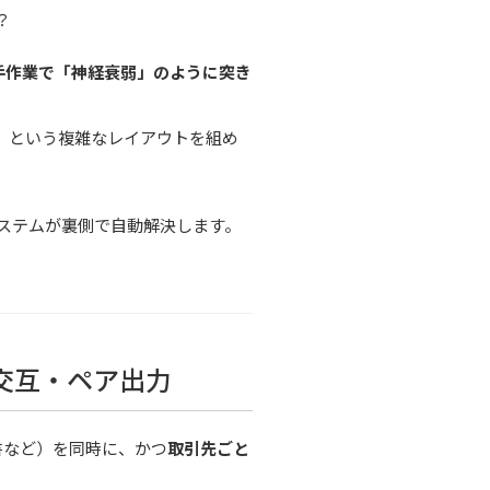
？
手作業で「神経衰弱」のように突き
」
という複雑なレイアウトを組め
ステムが裏側で自動解決します。
交互・ペア出力
書など）を同時に、かつ
取引先ごと