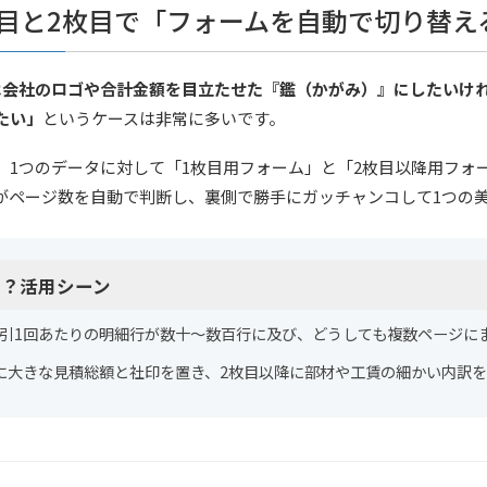
目と2枚目で「フォームを自動で切り替え
は会社のロゴや合計金額を目立たせた『鑑（かがみ）』にしたいけ
たい」
というケースは非常に多いです。
、1つのデータに対して「1枚目用フォーム」と「2枚目以降用フォ
がページ数を自動で判断し、裏側で勝手にガッチャンコして1つの美
？活用シーン
引1回あたりの明細行が数十〜数百行に及び、どうしても複数ページに
に大きな見積総額と社印を置き、2枚目以降に部材や工賃の細かい内訳