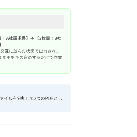
目：A社請求書】➔ 【3枚目：B社
】
に交互に並んだ状態で出力されま
ままホチキス留めするだけで作業
イルを分割して2つのPDFとし