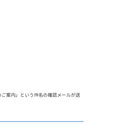
Lのご案内」
という件名の
確認メールが送