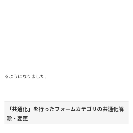
タンが[共通化変更・解除]ボタンに変わります。
これで、作成したフォームカテゴリを
利用会社
様が利用でき
るようになりました。
「共通化」を行ったフォームカテゴリの共通化解
除・変更