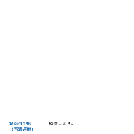
ユーザが
「送り状発行API③：ファイ
送り状発行
ルアップロード＆確認」で使用した
デ
API⑨：ファイ
ータ内で付与したデータ管理用IDを
ル管理用ID取
使用し、「ファイル管理用ID」を取
得
得します。
送り状発行
登録済みの「
連携ファイルID」毎
API⑩：連携フ
に、利用判別キーとその値、また、対
ァイルIDの情
応付け情報を取得します。
報取得
送り状発行
API⑪：出荷一
西濃運輸用の
未印刷分の
出荷一覧表を
覧表印刷（西
取得します。
濃運輸）
送り状発行
API⑫：出荷一
西濃運輸用の再印刷分の出荷一覧表を
覧表再印刷
取得します。
（西濃運輸）