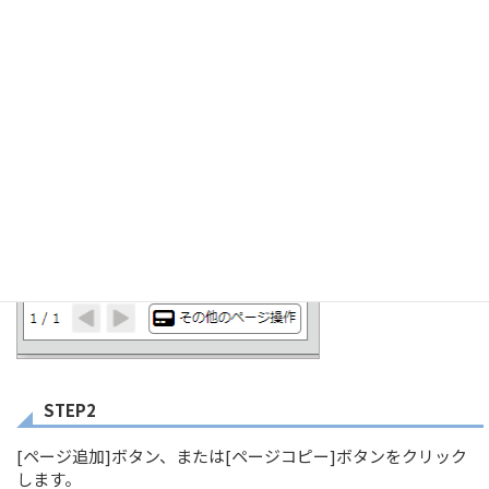
入力した値を保持する・しないによって選択するボタンが異
なります。
STEP1
帳票画面左下にある[その他のページ操作]ボタンをクリックし
ます。
STEP2
[ページ追加]ボタン、または[ページコピー]ボタンをクリック
します。